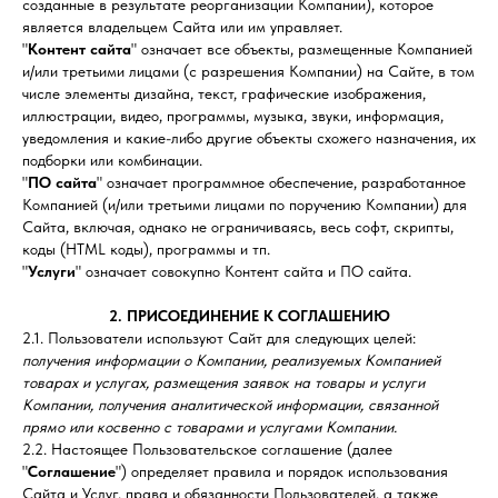
созданные в результате реорганизации Компании), которое
является владельцем Сайта или им управляет.
"
Контент сайта
" означает все объекты, размещенные Компанией
и/или третьими лицами (с разрешения Компании) на Сайте, в том
числе элементы дизайна, текст, графические изображения,
иллюстрации, видео, программы, музыка, звуки, информация,
уведомления и какие-либо другие объекты схожего назначения, их
подборки или комбинации.
"
ПО сайта
" означает программное обеспечение, разработанное
Компанией (и/или третьими лицами по поручению Компании) для
Сайта, включая, однако не ограничиваясь, весь софт, скрипты,
коды (HTML коды), программы и тп.
"
Услуги
" означает совокупно Контент сайта и ПО сайта.
2. ПРИСОЕДИНЕНИЕ К СОГЛАШЕНИЮ
2.1. Пользователи используют Сайт для следующих целей:
получения информации о Компании, реализуемых Компанией
товарах и услугах, размещения заявок на товары и услуги
Компании, получения аналитической информации, связанной
прямо или косвенно с товарами и услугами Компании.
2.2. Настоящее Пользовательское соглашение (далее
"
Соглашение
") определяет правила и порядок использования
Сайта и Услуг, права и обязанности Пользователей, а также